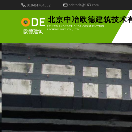
odetech@163.com
010-84764352
北京中冶欧德建筑技术
BEIJING ZHONGYE OUDE CONSTRUCTION
TECHNOLOGY CO., LTD.