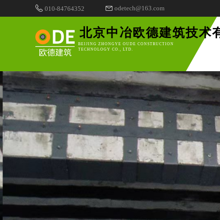
odetech@163.com
010-84764352
北京中冶欧德建筑技术
BEIJING ZHONGYE OUDE CONSTRUCTION
TECHNOLOGY CO., LTD.