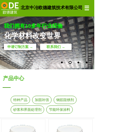
北京中冶欧德建筑技术有限公司
我们拥有10多年行业经验
化学材料改变世界
申请订制方案 →
联系我们 →
产品中心
特种产品
加固补强
钢筋阻锈剂
砂浆和界面处理剂
节能环保涂料