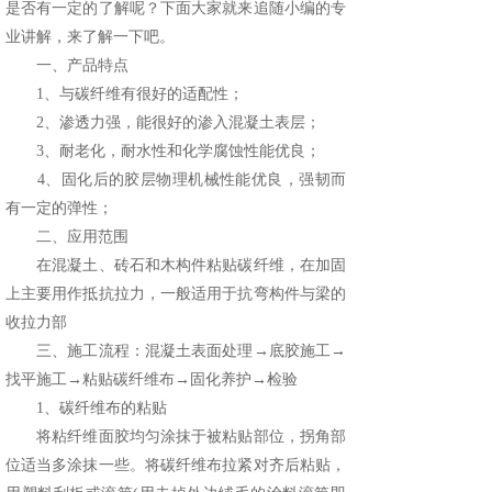
是否有一定的了解呢？下面大家就来追随小编的专
业讲解，来了解一下吧。
一、产品特点
1、与碳纤维有很好的适配性；
2、渗透力强，能很好的渗入混凝土表层；
3、耐老化，耐水性和化学腐蚀性能优良；
4、固化后的胶层物理机械性能优良，强韧而
有一定的弹性；
二、应用范围
在混凝土、砖石和木构件粘贴碳纤维，在加固
上主要用作抵抗拉力，一般适用于抗弯构件与梁的
收拉力部
三、施工流程：混凝土表面处理→底胶施工→
找平施工→粘贴碳纤维布→固化养护→检验
1、碳纤维布的粘贴
将粘纤维面胶均匀涂抹于被粘贴部位，拐角部
位适当多涂抹一些。将碳纤维布拉紧对齐后粘贴，