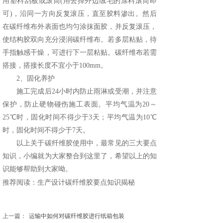
用塑料刮板或滚筒(用去掉外边绒毛的涂料滚筒即
可)，沿同一方向反复滚压，直至胶料渗出。然后
在碳纤维布外表面也均匀涂抹面胶，并反复滚压，
使结构胶双向充分浸润碳纤维布。若多层粘贴，待
手指触感干燥，可进行下一层粘贴。碳纤维布若需
搭接，搭接长度不宜小于100mm。
2、固化养护
施工完成后24小时内防止雨淋或受潮，并注意
保护，防止硬物碰伤施工表面。平均气温为20～
25℃时，固化时间不得少于3天；平均气温为10℃
时，固化时间不得少于7天。
以上关于
碳纤维胶
使用中，最常见的三大要点
知识，小编就为大家整合到这里了，希望以上的知
识能够帮助到大家呦。
推荐阅读：
生产设计碳纤维胶要点知识揭秘
上一篇：
运输中如何对碳纤维胶进行纸箱包装